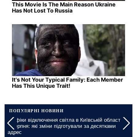
This Movie Is The Main Reason Ukraine
Has Not Lost To Russia
It's Not Your Typical Family: Each Member
Has This Unique Trait!
ПОПУЛЯРНІ НОВИНИ
а
Миколаївську область закликали підготуватися:
графіки відключення світла на 5 та 6 серпня
введено на довгі години