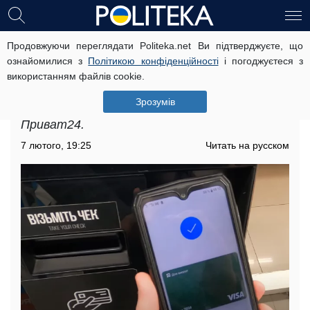
Продовжуючи переглядати Politeka.net Ви підтверджуєте, що
Ваш живий Інтернет-Банк: як
ознайомилися з
Політикою конфіденційності
і погоджуєтеся з
користуватися послугою Приват24
використанням файлів cookie.
Ваш живий Інтернет-Банк, українцям
Зрозумів
розповіли, як користуватися послугою
Приват24.
7 лютого, 19:25
Читать на русском