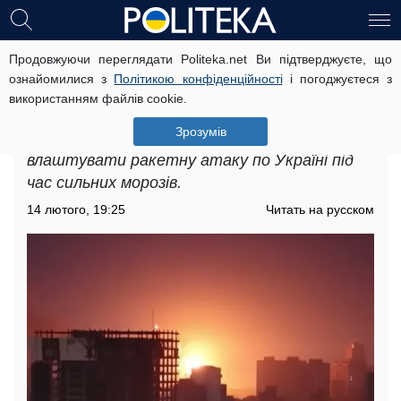
Продовжуючи переглядати Politeka.net Ви підтверджуєте, що
Ракетна атака по Україні під час
ознайомилися з
Політикою конфіденційності
і погоджуєтеся з
сильних морозів: експерти
використанням файлів cookie.
попередили українців
Зрозумів
Українцям розповіли, чи може РФ
влаштувати ракетну атаку по Україні під
час сильних морозів.
14 лютого, 19:25
Читать на русском