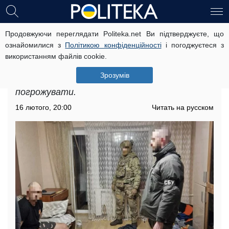
Продовжуючи переглядати Politeka.net Ви підтверджуєте, що
Вимога неіснуючого боргу: банда
ознайомилися з
Політикою конфіденційності
і погоджуєтеся з
активізувалася в Україні
використанням файлів cookie.
Чоловік відмовився платити, тож
Зрозумів
позичальник залучив двох спільників і почав
погрожувати.
16 лютого, 20:00
Читать на русском