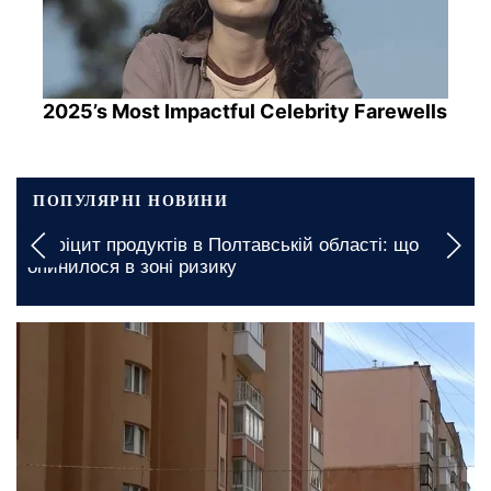
2025’s Most Impactful Celebrity Farewells
ПОПУЛЯРНІ НОВИНИ
Вимкнення б
продуктів в Полтавській області: що
графіки відк
я в зоні ризику
серпня
17 лютого, 11:00