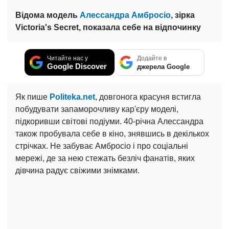
Відома модель
Алессандра Амбросіо
, зірка
Victoria's Secret, показала себе на відпочинку
Читайте нас у
Додайте в
Google Discover
джерела Google
Як пише
Politeka.net
, довгонога красуня встигла
побудувати запаморочливу кар'єру моделі,
підкоривши світові подіуми. 40-річна Алессандра
також пробувала себе в кіно, знявшись в декількох
стрічках. Не забуває Амбросіо і про соціальні
мережі, де за нею стежать безліч фанатів, яких
дівчина радує свіжими знімками.