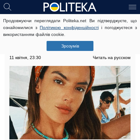
Продовжуючи переглядати Politeka.net Ви підтверджуєте, що
Екс-ангел Victoria's Secret змусила
ознайомилися з
Політикою конфіденційності
і погоджуєтеся з
насолоджуватися кожним вигином
використанням файлів cookie.
в міні-бікіні: "Найсолодша"
Зрозумів
Красуня виглядає бездоганно
11 квітня, 23:30
Читать на русском