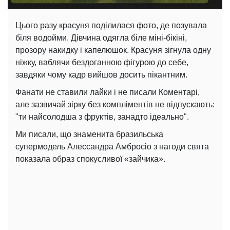
Цього разу красуня поділилася фото, де позувала
біля водойми. Дівчина одягла біле міні-бікіні,
прозору накидку і капелюшок. Красуня зігнула одну
ніжку, ваблячи бездоганною фігурою до себе,
завдяки чому кадр вийшов досить пікантним.
Фанати не ставили лайки і не писали Коментарі,
але зазвичай зірку без компліментів не відпускають:
"ти найсолодша з фруктів, занадто ідеально".
Ми писали, що знаменита бразильська
супермодель Алессандра Амбросіо з нагоди свята
показала образ спокусливої «зайчика».