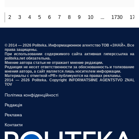
1
2
3
4
5
6
7
8
9
10
...
1730
173
© 2014 — 2026 Politeka. Информационное агентство ТОВ «ЗНАЙ». Все
права защищены.
При использовании содержимого сайта активная гиперссылка на
politeka.net обязательна.
Мнение автора статьи не отражает мнение редакции.
Редакция не несет ответственности за обоснованность и толкование
мнения автора, а сайт является лишь носителем информации.
Материалы с отметкой «PR» публикуются на правах рекламы.
2014 — 2026 Politeka. Copyright INFORMATSIINE AGENTSTVO ZNAI,
TOV
Політика конфіденційності
Редакція
Реклама
Контакти