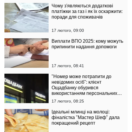
Чому з'являються додаткові
платіжки за газ і як їх оскаржити:
поради для споживачів
17 лютого, 09:00
Виплати ВПО 2025: кому можуть
припинити надання допомоги
17 лютого, 08:41
"Номер може потрапити до
невідомих осіб": клієнт
Ощадбанку обурився
використанням персональних
даних
17 лютого, 08:25
Ідеальні млинці на молоці:
фіналістка "Мастер Шеф" дала
покращений рецепт